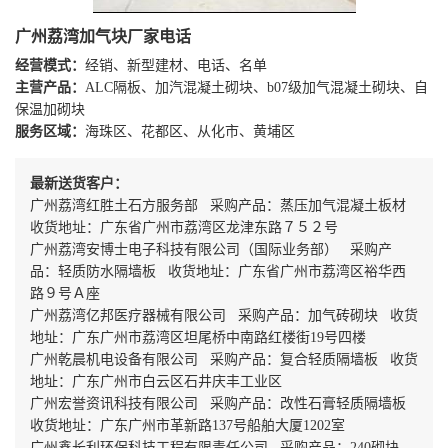
广州荔湾加气块厂家电话
经营模式：
经销、新型建材、电话、名单
主营产品：
ALC隔板、加汽混凝土砌块、b07级加气混凝土砌块、自
保温加砌块
服务区域：
海珠区、花都区、从化市、黄埔区
最新送货客户：
广州荔湾红胜土石方服务部 采购产品：蒸压加气混凝土板材
收货地址：广东省广州市荔湾区龙津东路７５２号
广州荔湾安博士电子科技有限公司（国际业务部） 采购产
品：轻质防水隔墙板 收货地址：广东省广州市荔湾区裕华西
路９号Ａ座
广州荔湾亿邦医疗器械有限公司 采购产品：加气砖砌块 收货
地址：广东广州市荔湾区坦尾桥中南路红楼街19号四楼
广州乾晨机电设备有限公司 采购产品：复合轻质隔墙板 收货
地址：广东广州市白云区石井庆丰工业区
广州宏誉资讯科技有限公司 采购产品：改性石膏轻质隔墙板
收货地址：广东广州市革新路137号船舶大厦1202室
广州鑫长利环保科技工程有限责任公司 采购产品：240砌块