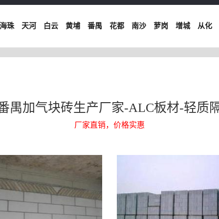
海珠
天河
白云
黄埔
番禺
花都
南沙
萝岗
增城
从化
番禺加气块砖生产厂家-ALC板材-轻质
厂家直销，价格实惠