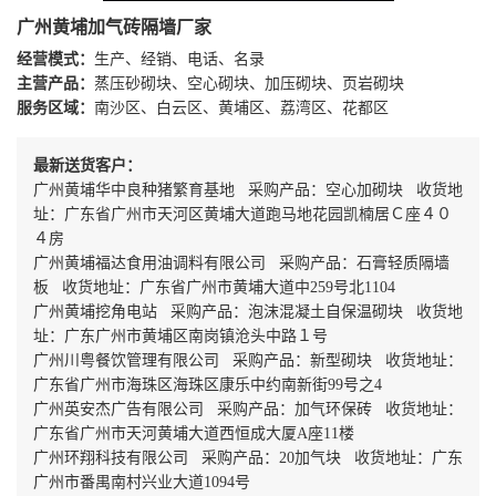
广州黄埔加气砖隔墙厂家
经营模式：
生产、经销、电话、名录
主营产品：
蒸压砂砌块、空心砌块、加压砌块、页岩砌块
服务区域：
南沙区、白云区、黄埔区、荔湾区、花都区
最新送货客户：
广州黄埔华中良种猪繁育基地 采购产品：空心加砌块 收货地
址：广东省广州市天河区黄埔大道跑马地花园凯楠居Ｃ座４０
４房
广州黄埔福达食用油调料有限公司 采购产品：石膏轻质隔墙
板 收货地址：广东省广州市黄埔大道中259号北1104
广州黄埔挖角电站 采购产品：泡沫混凝土自保温砌块 收货地
址：广东广州市黄埔区南岗镇沧头中路１号
广州川粤餐饮管理有限公司 采购产品：新型砌块 收货地址：
广东省广州市海珠区海珠区康乐中约南新街99号之4
广州英安杰广告有限公司 采购产品：加气环保砖 收货地址：
广东省广州市天河黄埔大道西恒成大厦A座11楼
广州环翔科技有限公司 采购产品：20加气块 收货地址：广东
广州市番禺南村兴业大道1094号