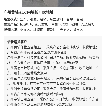
广州黄埔ALC内墙板厂家地址
经营模式：
生产、批发、经销、新型建材、名单、名录
主营产品：
b05砌块、ALC楼板、灰加气混凝土砌块、ALC底板
服务区域：
荔湾区、增城市、花都区、天河区、番禺区
最新送货客户：
广州黄埔佰世五金加工厂 采购产品：空心砖砌块 收货地址：
广东省广州市黄埔区番禺区沙湾镇市良路
广州黄埔浩业科技有限公司 采购产品：陶粒空心砌块 收货地
址：广东省广州市黄埔区沙湾二街13－15号616室
广州黄埔审计职教中心 采购产品：空心加砌块 收货地址：广
东广州市天河区黄埔大道中
广州三界玻璃机械制造有限公司 采购产品：空心砖混凝土砌
块 收货地址：广东省广州市广花四路白沙小区10-602
广州浙宁运输有限公司 采购产品：免蒸养加气砖 收货地址：
广东省广州市花都区狮岭镇狮岭镇益群
广州宇健日用五金厂 采购产品：a5加气块 收货地址：广东省
广州市荔湾区龙津东路洞神坊48号201之239A